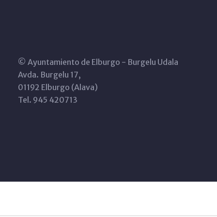
© Ayuntamiento de Elburgo - Burgelu Udala
Avda. Burgelu 17,
01192 Elburgo (Alava)
Tel. 945 420713