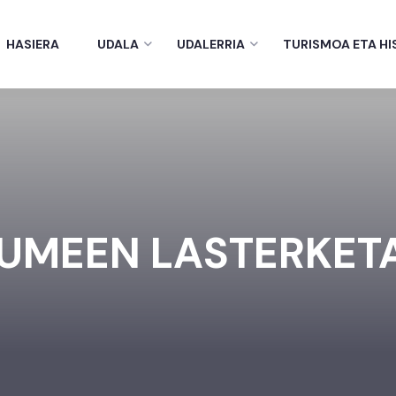
HASIERA
UDALA
UDALERRIA
TURISMOA ETA HI
UMEEN LASTERKETA