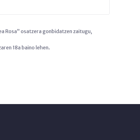
ea Rosa” osatzera gonbidatzen zaitugu,
aren 18a baino lehen.