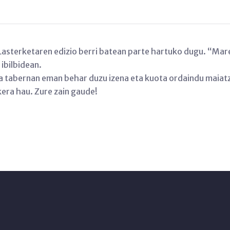
asterketaren edizio berri batean parte hartuko dugu. “Mar
ibilbidean.
a tabernan eman behar duzu izena eta kuota ordaindu maiatz
kera hau. Zure zain gaude!