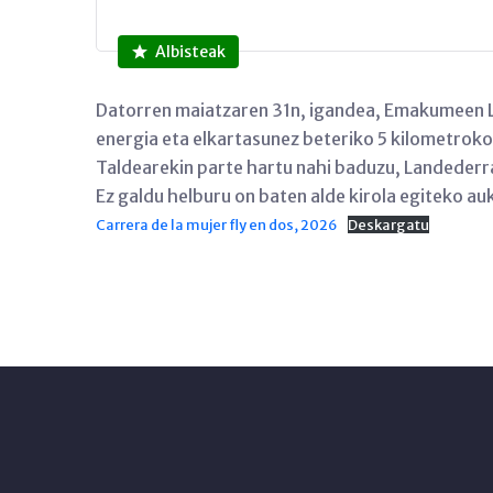
Albisteak
Datorren maiatzaren 31n, igandea, Emakumeen L
energia eta elkartasunez beteriko 5 kilometroko 
Taldearekin parte hartu nahi baduzu, Landederr
Ez galdu helburu on baten alde kirola egiteko au
Carrera de la mujer fly en dos, 2026
Deskargatu