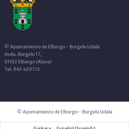
© Ayuntamiento de Elburgo - Burgelu Udala
Avda. Burgelu 17,
01192 Elburgo (Alava)
Tel. 945 420713
© Ayuntamiento de Elburgo - Burgelu Udala
Euskara
Español
(
Spanish
)