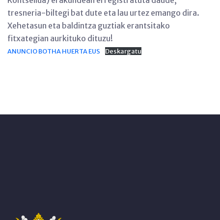
tresneria-biltegi bat dute eta lau urtez emango dira.
Xehetasun eta baldintza guztiak erantsitako
fitxategian aurkituko dituzu!
ANUNCIO BOTHA HUERTA EUS
Deskargatu