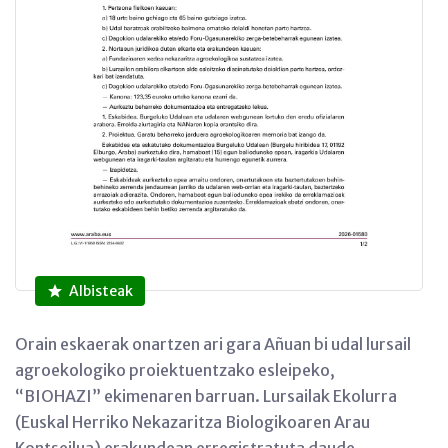
Albisteak
Orain eskaerak onartzen ari gara Añuan bi udal lursail
agroekologiko proiektuentzako esleipeko,
“BIOHAZI” ekimenaren barruan. Lursailak Ekolurra
(Euskal Herriko Nekazaritza Biologikoaren Arau
Kontseilua) erakundean erregistratuta daude,