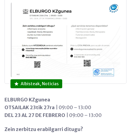
Albisteak, Noticias
ELBURGO KZgunea
OTSAILAK 23tik 27ra
| 09:00 – 13:00
DEL 23 AL 27 DE FEBRERO
| 09:00 – 13:00
Zein zerbitzu erabilgarri ditugu?