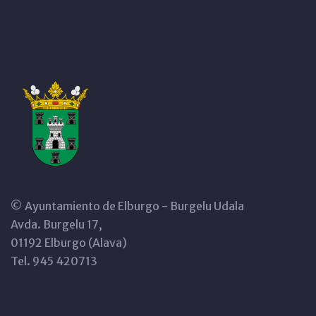
© Ayuntamiento de Elburgo - Burgelu Udala
Avda. Burgelu 17,
01192 Elburgo (Alava)
Tel. 945 420713