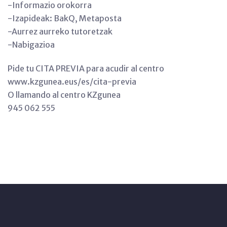
-Informazio orokorra
-Izapideak: BakQ, Metaposta
-Aurrez aurreko tutoretzak
-Nabigazioa
Pide tu CITA PREVIA para acudir al centro
www.kzgunea.eus/es/cita-previa
O llamando al centro KZgunea
945 062 555