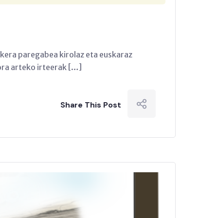
kera paregabea kirolaz eta euskaraz
ora arteko irteerak […]
Share This Post