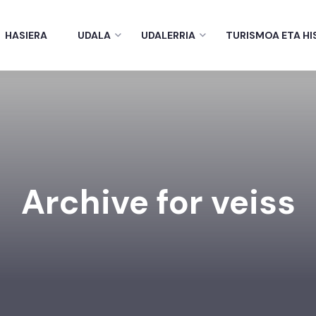
HASIERA
UDALA
UDALERRIA
TURISMOA ETA HI
Archive for veiss