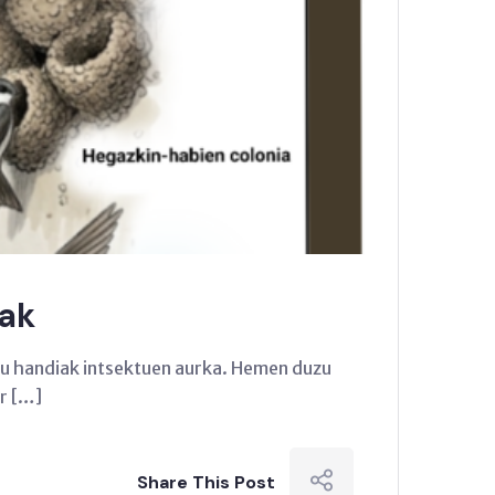
iak
iatu handiak intsektuen aurka. Hemen duzu
r […]
Share This Post