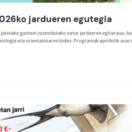
2026ko jardueren egutegia
jaiotako gazteei zuzendutako natur jardueren egitaraua. Au
leologia eta orientazioaren bidez. Programak apiriletik azar