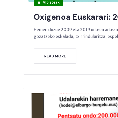
Albisteak
Oxigenoa Euskarari: 
Hemen duzue 2009 eta 2019 urteen artean 
gozatzeko eskalada, txirrindularitza, espe
READ MORE