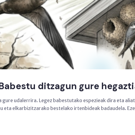
 Babestu ditzagun gure hegazt
ira gure udalerrira. Legez babestutako espezieak dira eta al
u eta elkarbizitzarako bestelako irtenbideak badaudela. Eze