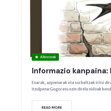
Albisteak
Informazio kanpaina:
Enarak, azpienarak eta sorbeltzak iritsi d
itzulpena:Gogoratu ezin direla nidoak kend
READ MORE