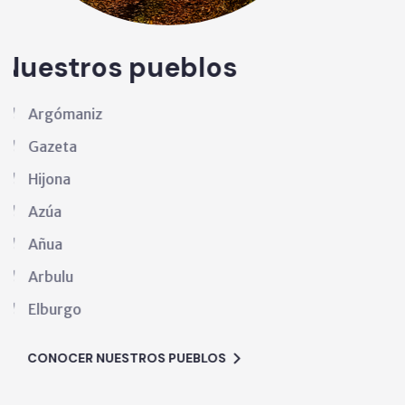
tros pueblos
Turis
Elburgo (B
aniz
peregrinos
a
alternativ
Gipuzkoa (
DESCÚ
u
go
ER NUESTROS PUEBLOS